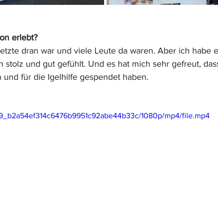
on erlebt?
 letzte dran war und viele Leute da waren. Aber ich habe e
 stolz und gut gefühlt. Und es hat mich sehr gefreut, das
 und für die Igelhilfe gespendet haben.
9979_b2a54ef314c6476b9951c92abe44b33c/1080p/mp4/file.mp4