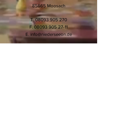
85665 Moosach
T.
08093 905 270
F.
08093 905 27-11
E.
info@niederseeon.de
© 2020 Montessori-Schule
Niederseeon