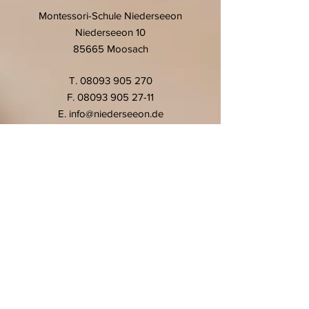
Montessori-Schule Niederseeon
Niederseeon 10
85665 Moosach
T.
08093 905 270
F.
08093 905 27-11
E.
info@niederseeon.de
© 2020 Montessori-Schule
Niederseeon