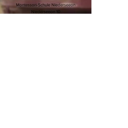
Montessori-Schule Niederseeon
Niederseeon 10
85665 Moosach
T.
08093 905 270
F.
08093 905 27-11
E.
info@niederseeon.de
© 2020 Montessori-Schule
Niederseeon