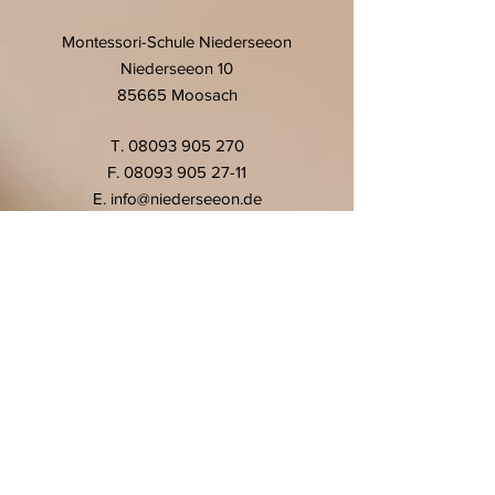
Montessori-Schule Niederseeon
Niederseeon 10
85665 Moosach
T.
08093 905 270
F.
08093 905 27-11
E.
info@niederseeon.de
© 2020 Montessori-Schule
Niederseeon