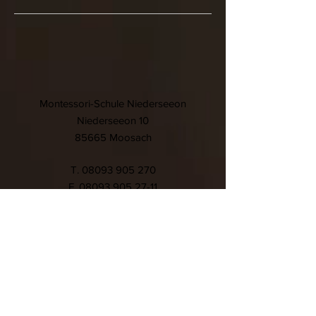
Montessori-Schule Niederseeon
Niederseeon 10
85665 Moosach
T.
08093 905 270
F.
08093 905 27-11
E.
info@niederseeon.de
© 2020 Montessori-Schule
Niederseeon