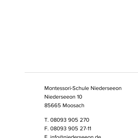
wechseln in die Mittelstufe
neu
tref
Montessori-Schule Niederseeon
Niederseeon 10
85665 Moosach
T. 08093 905 270
F. 08093 905 27-11
E.
info@niederseeon.de