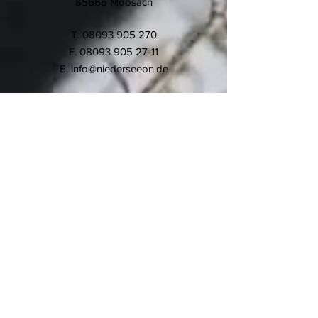
85665 Moosach
T.
08093 905 270
F.
08093 905 27-11
E.
info@niederseeon.de
© 2020 Montessori-Schule
Niederseeon