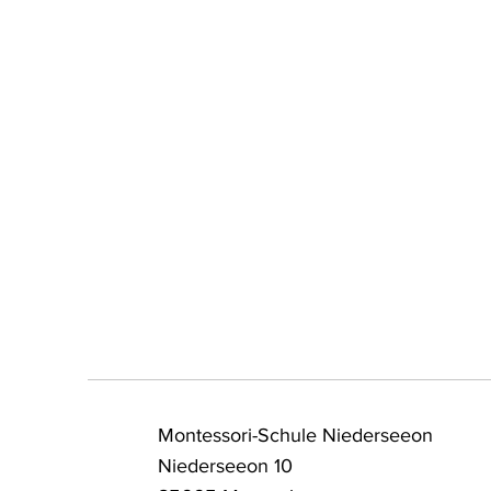
Gut gerüstet für den nächsten
Ein
Schritt - Abschied der 6.
Uns
Klässler*innen aus der
wec
Mittelstufe
Montessori-Schule Niederseeon
Niederseeon 10