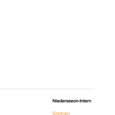
 Wenn
auf
*innen
Niederseeon-Intern
Gremien