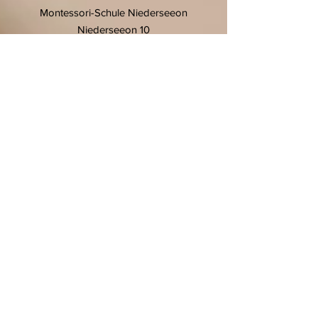
Montessori-Schule Niederseeon
Niederseeon 10
85665 Moosach
T.
08093 905 270
F.
08093 905 27-11
E.
info@niederseeon.de
© 2020 Montessori-Schule
Niederseeon