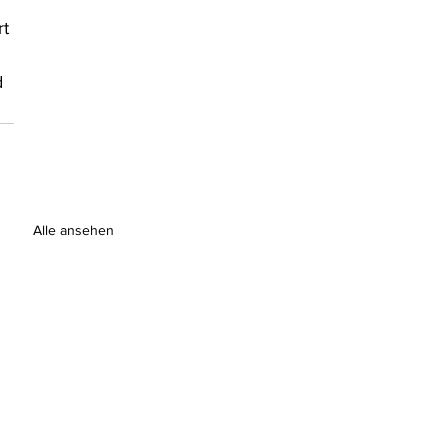
t 
 
d 
Alle ansehen