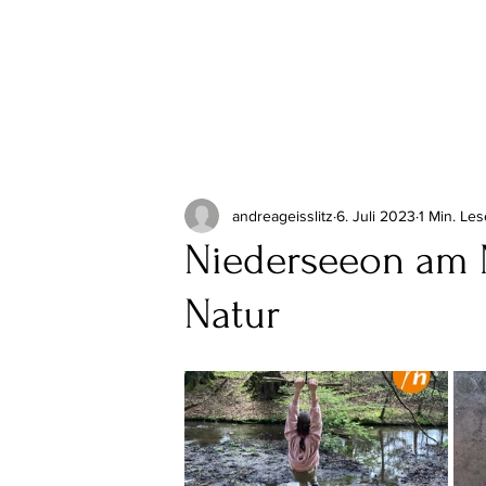
andreageisslitz
6. Juli 2023
1 Min. Les
Niederseeon am 
Natur