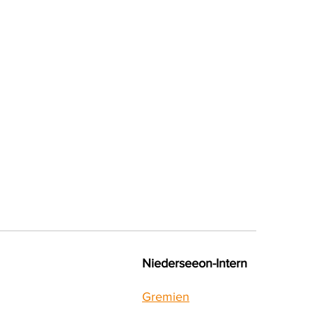
 Wenn
auf
*innen
Niederseeon-Intern
Gremien