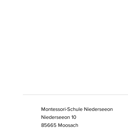
Gut gerüstet für den nächsten
Ein
Schritt - Abschied der 6.
Uns
Klässler*innen aus der
wec
Mittelstufe
Montessori-Schule Niederseeon
Niederseeon 10
85665 Moosach