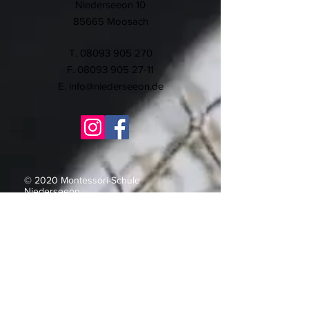
Niederseeon 10
85665 Moosach
T.
08093 905 270
F.
08093 905 27-11
E.
info@niederseeon.de
© 2020 Montessori-Schule
Niederseeon