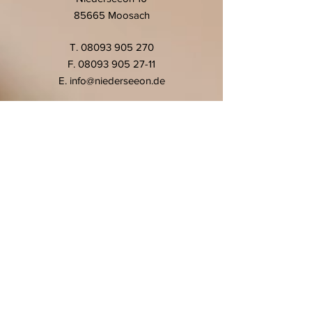
85665 Moosach
T.
08093 905 270
F.
08093 905 27-11
E.
info@niederseeon.de
© 2020 Montessori-Schule
Niederseeon