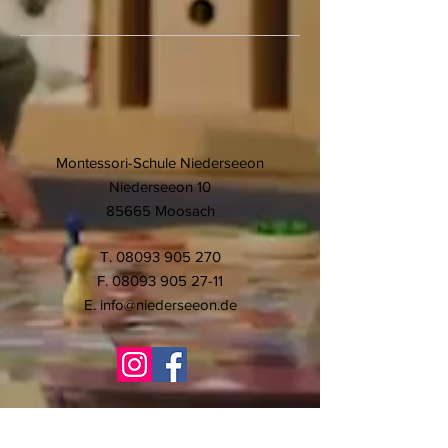
Montessori-Schule Niederseeon
Niederseeon 10
85665 Moosach
T.
08093 905 270
F.
08093 905 27-11
E.
info@niederseeon.de
© 2020 Montessori-Schule