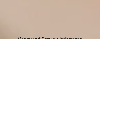
Montessori-Schule Niederseeon
Niederseeon 10
85665 Moosach
T.
08093 905 270
F.
08093 905 27-11
E.
info@niederseeon.de
© 2020 Montessori-Schule
Niederseeon