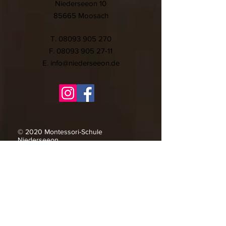
Niederseeon 10
85665 Moosach
T.
08093 905 270
F.
08093 905 27-11
E.
info@niederseeon.de
© 2020 Montessori-Schule
Niederseeon