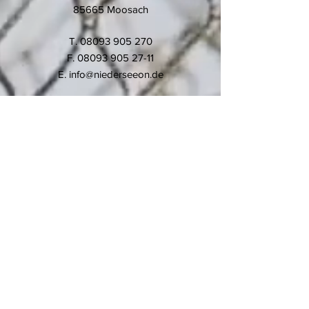
85665 Moosach
T.
08093 905 270
F.
08093 905 27-11
E.
info@niederseeon.de
© 2020 Montessori-Schule
Niederseeon