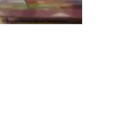
Montessori-Schule Niederseeon
Niederseeon 10
85665 Moosach
T.
08093 905 270
F.
08093 905 27-11
E.
info@niederseeon.de
© 2020 Montessori-Schule
Niederseeon