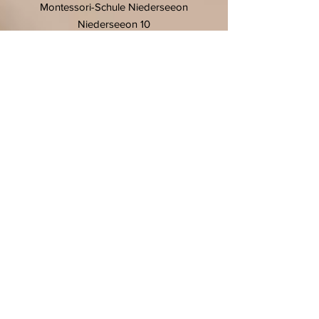
Montessori-Schule Niederseeon
Niederseeon 10
85665 Moosach
T.
08093 905 270
F.
08093 905 27-11
E.
info@niederseeon.de
© 2020 Montessori-Schule
Niederseeon