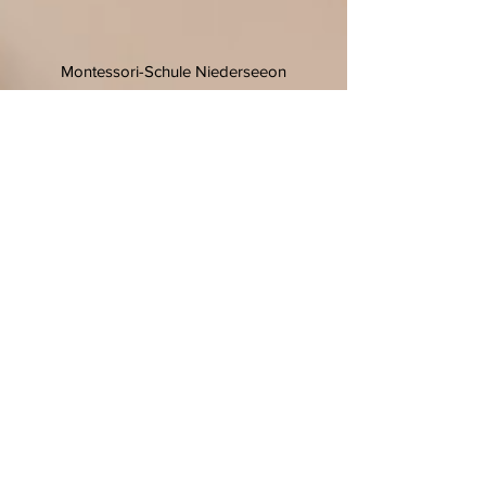
Montessori-Schule Niederseeon
Niederseeon 10
85665 Moosach
T.
08093 905 270
F.
08093 905 27-11
E.
info@niederseeon.de
© 2020 Montessori-Schule
Niederseeon