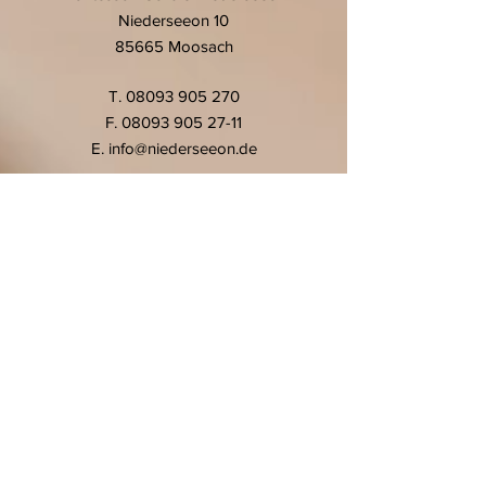
Niederseeon 10
85665 Moosach
T.
08093 905 270
F.
08093 905 27-11
E.
info@niederseeon.de
© 2020 Montessori-Schule
Niederseeon