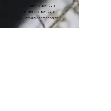
T.
08093 905 270
F.
08093 905 27-11
E.
info@niederseeon.de
© 2020 Montessori-Schule
Niederseeon