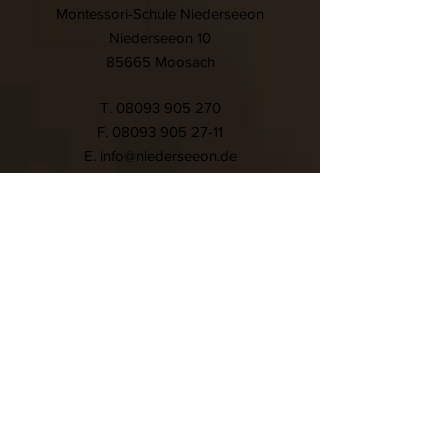
Montessori-Schule Niederseeon
Niederseeon 10
85665 Moosach
T.
08093 905 270
F.
08093 905 27-11
E.
info@niederseeon.de
© 2020 Montessori-Schule
Niederseeon