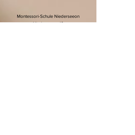
Montessori-Schule Niederseeon
Niederseeon 10
85665 Moosach
T.
08093 905 270
F.
08093 905 27-11
E.
info@niederseeon.de
© 2020 Montessori-Schule
Niederseeon