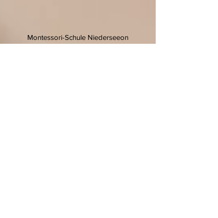
Montessori-Schule Niederseeon
Niederseeon 10
85665 Moosach
T.
08093 905 270
F.
08093 905 27-11
E.
info@niederseeon.de
© 2020 Montessori-Schule
Niederseeon