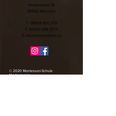
Niederseeon 10
85665 Moosach
T.
08093 905 270
F.
08093 905 27-11
E.
info@niederseeon.de
© 2020 Montessori-Schule
Niederseeon